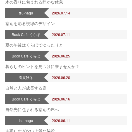
木の香りに包まれる静かな休息
日
月
火
水
木
金
土
1
tsu-nagu
2026.07.14
2
3
4
5
6
7
8
窓辺を彩る視線のデザイン
9
10
11
12
13
14
15
16
17
18
19
20
21
22
Book Cafe くらぼ
2026.07.11
23
24
25
26
27
28
29
夏の午後はくらぼでゆったりと
30
31
定休日
Book Cafe くらぼ
2026.06.25
暮らしのヒントを見つけに来ませんか？
春夏秋冬
2026.06.20
自然と人が成長する庭
Book Cafe くらぼ
2026.06.16
自然光に包まれる窓辺の席へ
tsu-nagu
2026.06.11
主張しすぎない上質な脇役