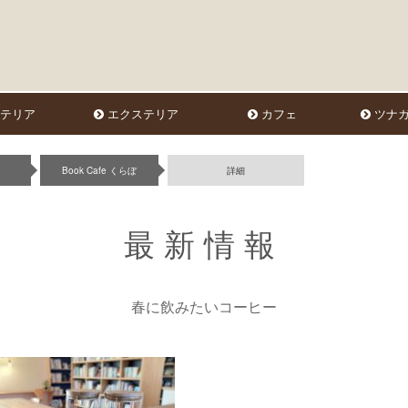
テリア
エクステリア
カフェ
ツナガ
Book Cafe くらぼ
詳細
最新情報
春に飲みたいコーヒー