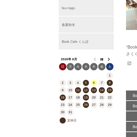
tsu-nagu
春夏秋冬
Book Cafe くらぼ
“B
さく
2026年 8月
日
月
火
水
木
金
土
1
2
3
4
5
6
7
8
9
10
11
12
13
14
15
B
16
17
18
19
20
21
22
23
24
25
26
27
28
29
B
30
31
定休日
B