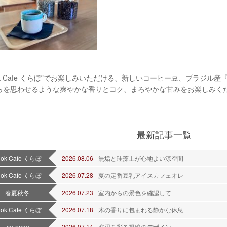
ook Cafe くらぼ”でお楽しみいただける、新しいコーヒー豆、ブラジル
らを思わせるような爽やかな香りとコク、まろやかな甘みをお楽しみく
最新記事一覧
ook Cafe くらぼ
2026.08.06
無垢と珪藻土が心地よい涼空間
ook Cafe くらぼ
2026.07.28
夏の定番豆乳アイスカフェオレ
春夏秋冬
2026.07.23
室内からの景色を確認して
ook Cafe くらぼ
2026.07.18
木の香りに包まれる静かな休息
tsu-nagu
2026.07.14
窓辺を彩る視線のデザイン