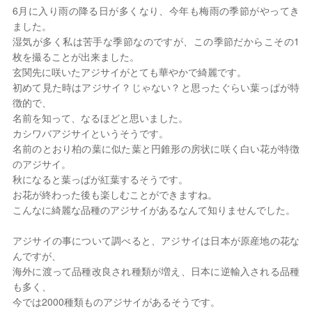
6月に入り雨の降る日が多くなり、今年も梅雨の季節がやってき
ました。
2026年 8月
湿気が多く私は苦手な季節なのですが、この季節だからこその1
日
月
火
水
木
金
土
枚を撮ることが出来ました。
玄関先に咲いたアジサイがとても華やかで綺麗です。
1
初めて見た時はアジサイ？じゃない？と思ったぐらい葉っぱが特
2
3
4
5
6
7
8
徴的で、
9
10
11
12
13
14
15
名前を知って、なるほどと思いました。
16
17
18
19
20
21
22
カシワバアジサイというそうです。
23
24
25
26
27
28
29
名前のとおり柏の葉に似た葉と円錐形の房状に咲く白い花が特徴
30
31
のアジサイ。
定休日
秋になると葉っぱが紅葉するそうです。
お花が終わった後も楽しむことができますね。
こんなに綺麗な品種のアジサイがあるなんて知りませんでした。
アジサイの事について調べると、アジサイは日本が原産地の花な
んですが、
海外に渡って品種改良され種類が増え、日本に逆輸入される品種
も多く、
今では2000種類ものアジサイがあるそうです。