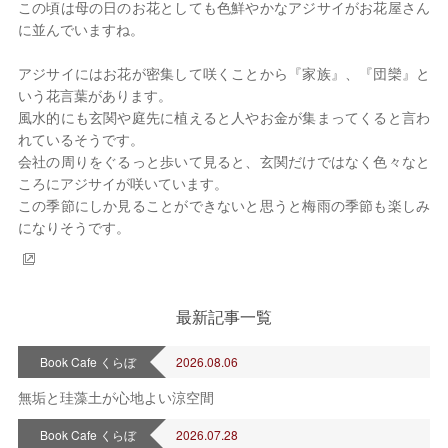
この頃は母の日のお花としても色鮮やかなアジサイがお花屋さん
に並んでいますね。
アジサイにはお花が密集して咲くことから『家族』、『団欒』と
いう花言葉があります。
風水的にも玄関や庭先に植えると人やお金が集まってくると言わ
れているそうです。
会社の周りをぐるっと歩いて見ると、玄関だけではなく色々なと
ころにアジサイが咲いています。
この季節にしか見ることができないと思うと梅雨の季節も楽しみ
になりそうです。
最新記事一覧
Book Cafe くらぼ
2026.08.06
無垢と珪藻土が心地よい涼空間
Book Cafe くらぼ
2026.07.28