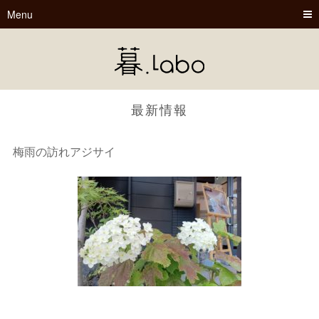
Menu
最新情報
梅雨の訪れアジサイ
暮.Labo
tsu-nagu
春夏秋冬
Book Cafe くらぼ