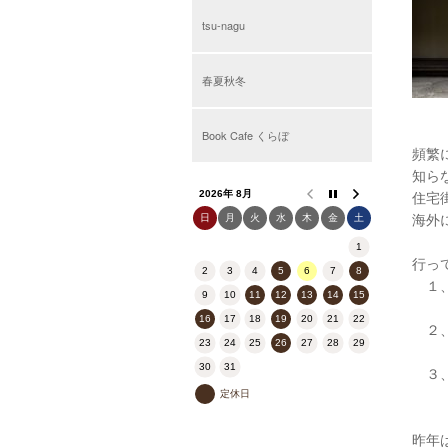
tsu-nagu
春夏秋冬
Book Cafe くらぼ
頻繁
知ら
住宅
2026年 8月
海外
日
月
火
水
木
金
土
1
行っ
2
3
4
5
6
7
8
１、
9
10
11
12
13
14
15
お伊
16
17
18
19
20
21
22
２、
23
24
25
26
27
28
29
雪に
30
31
３、
お客
定休日
昨年