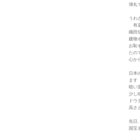
弾丸
うわ
有楽
織田
建物
お恥
たの
心か
日本
ます
暗い
少し
ドウ
高さ
先日
国宝