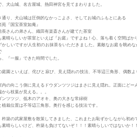
で、犬山城、名古屋城、熱田神宮を見てまわりました。
さ通り、犬山城は圧倒的なかっこよさ、そしてお城のふもとにある
苑『国宝茶室如庵』
信長さんの弟さん、織田有楽斎さんが建てた茶室
も素晴らしいが茶室といえば『お庭』ですよね！心、落ち着く空間ばか
ずかしいですが人生初のお抹茶をいただきました。素敵なお庭を眺めな
で
ら、『一服』できた時間でした。
の庭園といえば、侘びと寂び、見え隠れの技法、不等辺三角形、偶数よ
室内の向こう側に見えるドウダンツツジはまさに見え隠れ。正面にどー
端から枝葉が見える。。。
ダンツツジ、低木のアオキ、奥の大きな常緑樹
と植栽位置は不等辺三角形。奥行を感じる技法です。
、杵築の武家屋敷を散策してきました、これまたお恥ずかしながら初め
も素晴らしいけど、杵築も負けてないぞ！！！素晴らしいではないか！