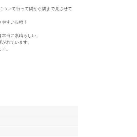
について行って隅から隅まで見させて
きやすい歩幅！
は本当に素晴らしい。
継がれています。
ます。