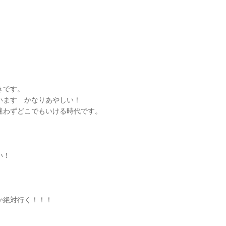
きです。
います かなりあやしい！
迷わずどこでもいける時代です。
い！
絶対行く！！！