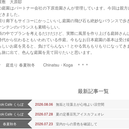
屋敷 大原邸
の庭園はパートナー会社の下原造園さんが管理しています。今回は親方
だきました。
周り廊下もサイコーにかっこいいし庭園の飛び石も絶妙なバランスで歩
ナンテンのバランスも素晴らしい。
頭の中でプランを考えるだけだけど、実際に風景を作り上げる庭師さん
時代から伝わるともいわれている作庭。今もなお日本庭園の基本は受け
らしいお庭を見ると、負けてらんない！とやる気ももりもりになってき
も旅に出て、色んな庭園を見て回りたいと思います。
 庭造り 春夏秋冬 Chinatsu・Koga ＊＊＊
最新記事一覧
ook Cafe くらぼ
2026.08.06
無垢と珪藻土が心地よい涼空間
ook Cafe くらぼ
2026.07.28
夏の定番豆乳アイスカフェオレ
春夏秋冬
2026.07.23
室内からの景色を確認して