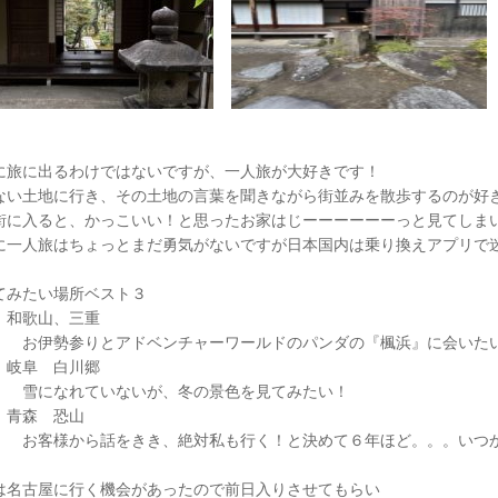
に旅に出るわけではないですが、一人旅が大好きです！
ない土地に行き、その土地の言葉を聞きながら街並みを散歩するのが好
街に入ると、かっこいい！と思ったお家はじーーーーーーっと見てしま
に一人旅はちょっとまだ勇気がないですが日本国内は乗り換えアプリで
てみたい場所ベスト３
和歌山、三重
勢参りとアドベンチャーワールドのパンダの『楓浜』に会いた
岐阜 白川郷
なれていないが、冬の景色を見てみたい！
青森 恐山
様から話をきき、絶対私も行く！と決めて６年ほど。。。いつか
は名古屋に行く機会があったので前日入りさせてもらい