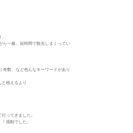
り。
がら一服。短時間で観光しまくってい
り奇数、など色んなキーワードがあり
んと植えるより
て行ってきました。
！！感動でした。