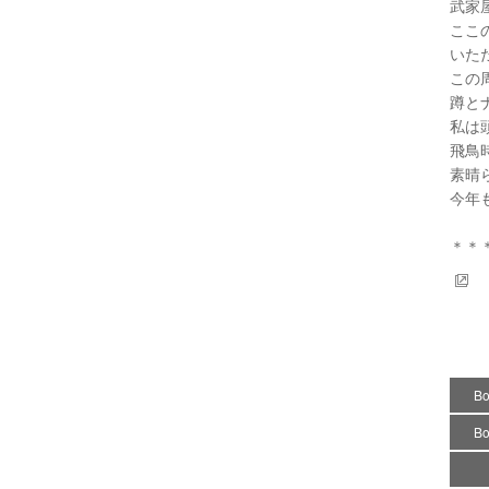
武家
ここ
いた
この
蹲と
私は
飛鳥
素晴
今年
＊＊＊
B
B