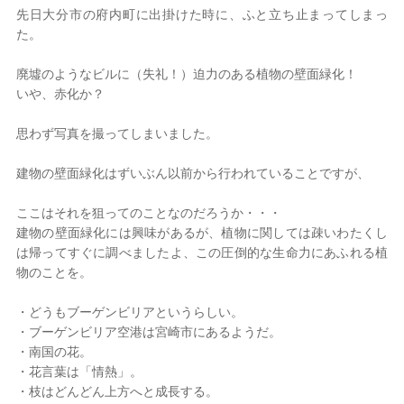
先日大分市の府内町に出掛けた時に、ふと立ち止まってしまっ
た。
2026年 8月
日
月
火
水
木
金
土
廃墟のようなビルに（失礼！）迫力のある植物の壁面緑化！
いや、赤化か？
1
2
3
4
5
6
7
8
思わず写真を撮ってしまいました。
9
10
11
12
13
14
15
16
17
18
19
20
21
22
建物の壁面緑化はずいぶん以前から行われていることですが、
23
24
25
26
27
28
29
30
31
ここはそれを狙ってのことなのだろうか・・・
定休日
建物の壁面緑化には興味があるが、植物に関しては疎いわたくし
は帰ってすぐに調べましたよ、この圧倒的な生命力にあふれる植
物のことを。
・どうもブーゲンビリアというらしい。
・ブーゲンビリア空港は宮崎市にあるようだ。
・南国の花。
・花言葉は「情熱」。
・枝はどんどん上方へと成長する。