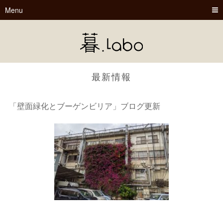
Menu
最新情報
「壁面緑化とブーゲンビリア」ブログ更新
暮.Labo
tsu-nagu
春夏秋冬
Book Cafe くらぼ