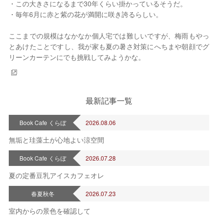
・この大きさになるまで30年くらい掛かっているそうだ。
・毎年6月に赤と紫の花が満開に咲き誇るらしい。
ここまでの規模はなかなか個人宅では難しいですが、梅雨もやっ
とあけたことですし、我が家も夏の暑さ対策にへちまや朝顔でグ
リーンカーテンにでも挑戦してみようかな。
最新記事一覧
Book Cafe くらぼ
2026.08.06
無垢と珪藻土が心地よい涼空間
Book Cafe くらぼ
2026.07.28
夏の定番豆乳アイスカフェオレ
春夏秋冬
2026.07.23
室内からの景色を確認して