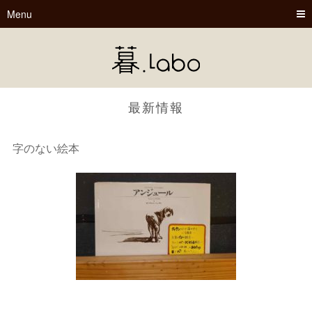
Menu
最新情報
字のない絵本
暮.Labo
tsu-nagu
春夏秋冬
Book Cafe くらぼ