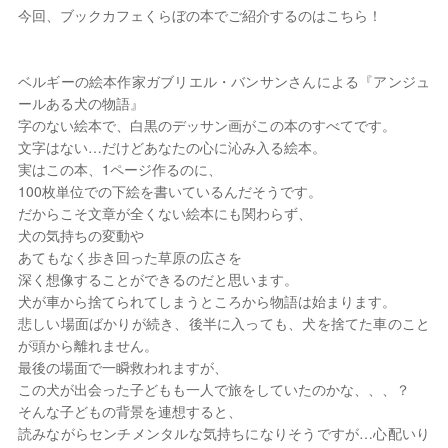
今回、ブックカフェくらぼの本でご紹介するのはこちら！
2026年 8月
日
月
火
水
木
金
土
ベルギーの絵本作家ガブリエル・バンサンさんによる『アンジュ
ールある犬の物語』
1
字のない絵本で、白黒のデッサン画がこの本のすべてです。
2
3
4
5
6
7
8
文字はない…だけどあなたの心に沁み入る絵本。
9
10
11
12
13
14
15
実はこの本、1ページ作るのに、
16
17
18
19
20
21
22
100枚単位での下絵を書いているんだそうです。
23
24
25
26
27
28
29
だからこそ文章が全くない絵本にも関わらず、
30
31
犬の気持ちの変動や
定休日
あてもなく歩き回った草原の広さを
深く想像することができるのだと思います。
犬が車から捨てられてしまうところから物語は始まります。
悲しい場面ばかりが続き、後半に入っても、犬を捨てた車のこと
が頭から離れません。
最後の場面で一瞬救われますが、
この犬が出会った子どもも一人で旅をしていたのかな、、、？
そんな子どもの背景を連想すると、
読みながらセンチメンタルな気持ちになりそうですが…心配いり