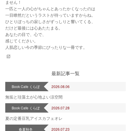
ません！
一匹と一人の心がちゃんとあったかくなったのは
一目瞭然だというラストが待っていますからね。
ひとりぼっちの寂しさがずっしりと響いてくる、
だけど最後には心あたたまる。
あなたの目で、心で、
感じてください。
人肌恋しい今の季節にぴったりな一冊です。
最新記事一覧
Book Cafe くらぼ
2026.08.06
無垢と珪藻土が心地よい涼空間
Book Cafe くらぼ
2026.07.28
夏の定番豆乳アイスカフェオレ
春夏秋冬
2026.07.23