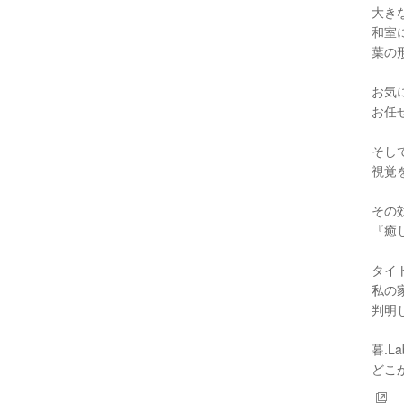
大き
和室
葉の
お気
お任
そし
視覚
その
『癒
タイ
私の
判明
暮.
どこ