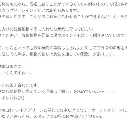
な鉢のものから、窓辺に置くことができるくらいの鉢のものまで紹介さ
に合うグリーンインテリアの紹介もあります。
形の違いや器で、こんな風に和室に合わせることができるんだ！と、発
に入りの観葉植物を手に入れたら元気に育ってほしい！
せください。観葉植物を元気に保つポイントも詳しく紹介されています
て、なんといっても観葉植物の素晴らしさは人に対してプラスの影響を
を通しての刺激、植物の香りは臭覚を通しての刺激、があります。
効果はまさに
し』なんですね～。
トルの答え合わせです。
家に観葉植物が増えていく理由は『癒し』を求めているから、、、
しましたね(笑)
Laboにはインドアグリーンに関しての本だけでなく、ガーデングリーン
かな？と迷ったら、スタッフに気軽にお声掛けくださいね。