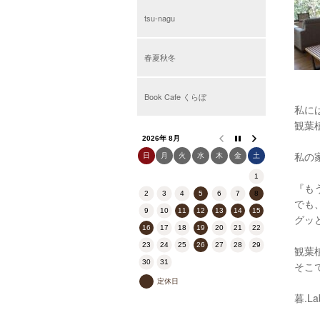
tsu-nagu
春夏秋冬
Book Cafe くらぼ
私に
観葉
2026年 8月
私の
日
月
火
水
木
金
土
1
『も
2
3
4
5
6
7
8
でも
9
10
11
12
13
14
15
グッ
16
17
18
19
20
21
22
23
24
25
26
27
28
29
観葉
30
31
そこ
定休日
暮.