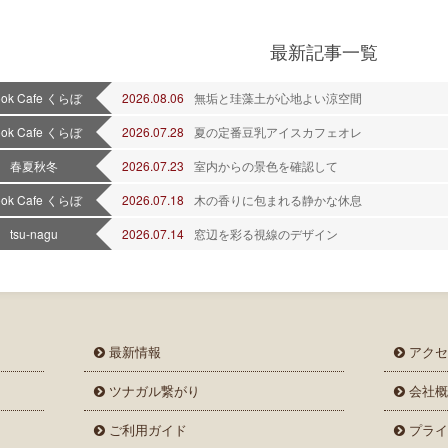
最新記事一覧
ook Cafe くらぼ
2026.08.06
無垢と珪藻土が心地よい涼空間
ook Cafe くらぼ
2026.07.28
夏の定番豆乳アイスカフェオレ
春夏秋冬
2026.07.23
室内からの景色を確認して
ook Cafe くらぼ
2026.07.18
木の香りに包まれる静かな休息
tsu-nagu
2026.07.14
窓辺を彩る視線のデザイン
最新情報
アクセ
ツナガル繋がり
会社概
ご利用ガイド
プライ