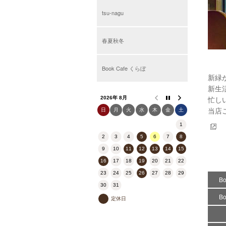
tsu-nagu
春夏秋冬
Book Cafe くらぼ
新緑
新生
忙し
2026年 8月
当店
日
月
火
水
木
金
土
1
2
3
4
5
6
7
8
9
10
11
12
13
14
15
16
17
18
19
20
21
22
23
24
25
26
27
28
29
B
30
31
B
定休日