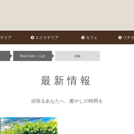
テリア
エクステリア
カフェ
ツナガ
Book Cafe くらぼ
詳細
最新情報
頑張るあなたへ、癒やしの時間を