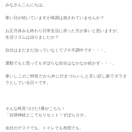
みなさんこんにちは。
2026年 8月
寒い日が続いていますが体調は崩されていませんか？
日
月
火
水
木
金
土
お正月休みも終わり日常生活に戻った方が多いと思いますが、
1
生活リズムは治りましたか？
2
3
4
5
6
7
8
9
10
11
12
13
14
15
自分はまだまだ治っていなくてプチ不調中です・・・。
16
17
18
19
20
21
22
23
24
25
26
27
28
29
運動でもと思ってもずぼらな自分はなかなか続かず・・・。
30
31
定休日
寒いしこのご時世だから外に行きづらいしと言い訳し家でダラダ
ラとしている日々です。
そんな時見つけた1冊がこちら！
「自律神経どこでもリセット！ずぼらヨガ」
会社のデスクでも、トイレでも布団でも。