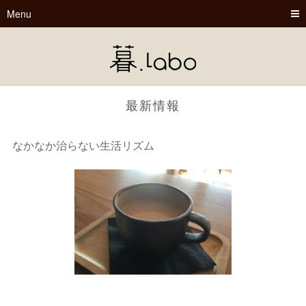
Menu
最新情報
なかなか治らない生活リズム
暮.Labo
tsu-nagu
春夏秋冬
Book Cafe くらぼ