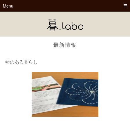
Menu
最新情報
藍のある暮らし
暮.Labo
tsu-nagu
春夏秋冬
Book Cafe くらぼ