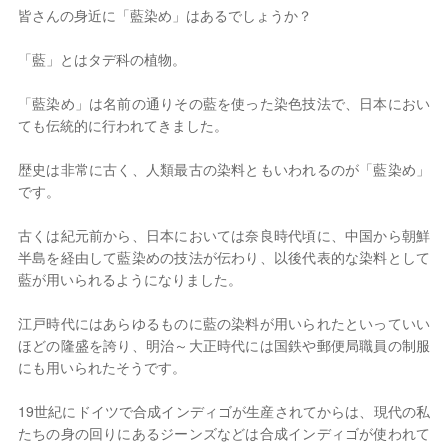
皆さんの身近に「藍染め」はあるでしょうか？
2026年 8月
「藍」とはタデ科の植物。
日
月
火
水
木
金
土
「藍染め」は名前の通りその藍を使った染色技法で、日本におい
1
ても伝統的に行われてきました。
2
3
4
5
6
7
8
9
10
11
12
13
14
15
歴史は非常に古く、人類最古の染料ともいわれるのが「藍染め」
16
17
18
19
20
21
22
です。
23
24
25
26
27
28
29
30
31
古くは紀元前から、日本においては奈良時代頃に、中国から朝鮮
定休日
半島を経由して藍染めの技法が伝わり、以後代表的な染料として
藍が用いられるようになりました。
江戸時代にはあらゆるものに藍の染料が用いられたといっていい
ほどの隆盛を誇り、明治～大正時代には国鉄や郵便局職員の制服
にも用いられたそうです。
19世紀にドイツで合成インディゴが生産されてからは、現代の私
たちの身の回りにあるジーンズなどは合成インディゴが使われて