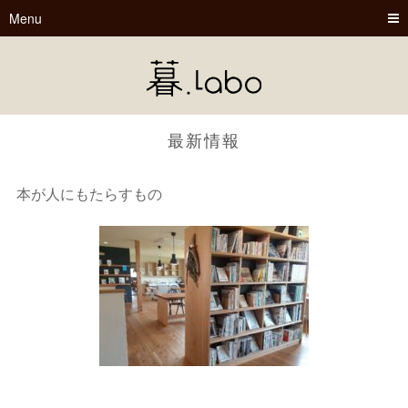
Menu
最新情報
本が人にもたらすもの
暮.Labo
tsu-nagu
春夏秋冬
Book Cafe くらぼ