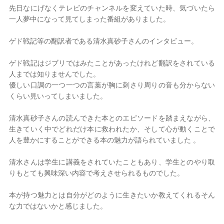
先日なにげなくテレビのチャンネルを変えていた時、気づいたら
一人夢中になって見てしまった番組がありました。
2026年 8月
日
月
火
水
木
金
土
ゲド戦記等の翻訳者である清水真砂子さんのインタビュー。
1
ゲド戦記はジブリではみたことがあったけれど翻訳をされている
2
3
4
5
6
7
8
人までは知りませんでした。
9
10
11
12
13
14
15
優しい口調の一つ一つの言葉が胸に刺さり周りの音も分からない
16
17
18
19
20
21
22
くらい見いってしまいました。
23
24
25
26
27
28
29
30
31
清水真砂子さんの読んできた本とのエピソードを踏まえながら、
定休日
生きていく中でどれだけ本に救われたか、そして心が動くことで
人を豊かにすることができる本の魅力が語られていました 。
清水さんは学生に講義をされていたこともあり、学生とのやり取
りもとても興味深い内容で考えさせられるものでした。
本が持つ魅力とは自分がどのように生きたいか教えてくれるそん
な力ではないかと感じました。