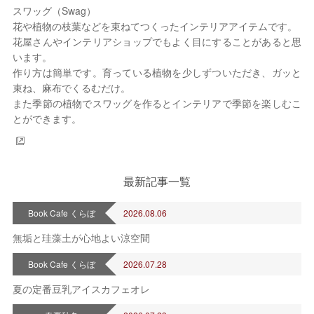
スワッグ（Swag）
花や植物の枝葉などを束ねてつくったインテリアアイテムです。
2026年 8月
花屋さんやインテリアショップでもよく目にすることがあると思
日
月
火
水
木
金
土
います。
作り方は簡単です。育っている植物を少しずついただき、ガッと
1
束ね、麻布でくるむだけ。
2
3
4
5
6
7
8
また季節の植物でスワッグを作るとインテリアで季節を楽しむこ
9
10
11
12
13
14
15
とができます。
16
17
18
19
20
21
22
23
24
25
26
27
28
29
30
31
定休日
最新記事一覧
Book Cafe くらぼ
2026.08.06
無垢と珪藻土が心地よい涼空間
Book Cafe くらぼ
2026.07.28
夏の定番豆乳アイスカフェオレ