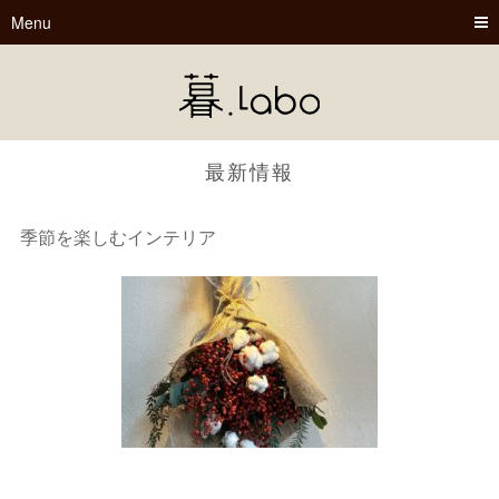
Menu
最新情報
季節を楽しむインテリア
暮.Labo
tsu-nagu
春夏秋冬
Book Cafe くらぼ