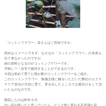
2026年 8月
日
月
火
水
木
金
土
1
2
3
4
5
6
7
8
9
10
11
12
13
14
15
「コットンフラワー」皆さんはご存知ですか。
16
17
18
19
20
21
22
23
24
25
26
27
28
29
初めはイメージできず、なかなか「コットンフラワー」の名前も
30
31
出て来なかったのですが、
定休日
綿の原料となるのがコットンフラワーです。
手軽に？！自宅で栽培することができるのです。
今回は初めて育てた我が家のコットンフラワーをご紹介。
このコットンフラワー、御施主様に種をいただいた弊社のエクス
テリア担当が大切に育て、芽を出したところでお裾分けをして頂
いたものなのです。
開花したのは昨年９月。
白い花が咲いたと思っていたら、ピンク色に変わる不思議な花。