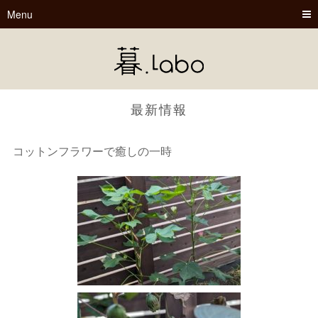
Menu
最新情報
コットンフラワーで癒しの一時
暮.Labo
tsu-nagu
春夏秋冬
Book Cafe くらぼ