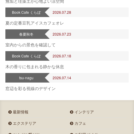
無垢と珪藻土が心地よい涼空間
Book Cafe くらぼ
2026.07.28
夏の定番豆乳アイスカフェオレ
春夏秋冬
2026.07.23
室内からの景色を確認して
Book Cafe くらぼ
2026.07.18
木の香りに包まれる静かな休息
tsu-nagu
2026.07.14
窓辺を彩る視線のデザイン
最新情報
インテリア
エクステリア
カフェ