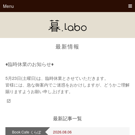
Menu
最新情報
♦臨時休業のお知らせ♦
5月23日(土曜日)は、臨時休業とさせていただきます。
暮.Labo
皆様には、急な御案内でご迷惑をおかけしますが、どうかご理解
賜りますようお願い申し上げます。
tsu-nagu
春夏秋冬
最新記事一覧
Book Cafe くらぼ
2026.08.06
Book Cafe くらぼ