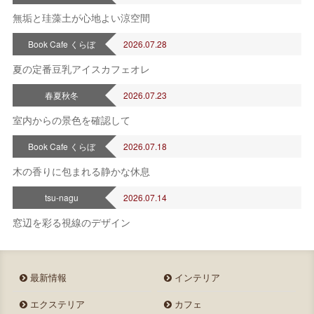
無垢と珪藻土が心地よい涼空間
2026年 8月
Book Cafe くらぼ
2026.07.28
日
月
火
水
木
金
土
夏の定番豆乳アイスカフェオレ
1
2
3
4
5
6
7
8
春夏秋冬
2026.07.23
9
10
11
12
13
14
15
室内からの景色を確認して
16
17
18
19
20
21
22
23
24
25
26
27
28
29
Book Cafe くらぼ
2026.07.18
30
31
木の香りに包まれる静かな休息
定休日
tsu-nagu
2026.07.14
窓辺を彩る視線のデザイン
最新情報
インテリア
エクステリア
カフェ