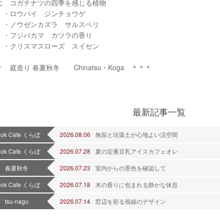
に コガチナツの四季を感じる植物
・・ロウバイ ジンチョウゲ
・・ノウゼンカズラ サルスベリ
・・フジバカマ カツラの香り
・・クリスマスローズ スイセン
 庭造り 春夏秋冬 Chinatsu・Koga ＊＊＊
最新記事一覧
ook Cafe くらぼ
2026.08.06
無垢と珪藻土が心地よい涼空間
ook Cafe くらぼ
2026.07.28
夏の定番豆乳アイスカフェオレ
春夏秋冬
2026.07.23
室内からの景色を確認して
ook Cafe くらぼ
2026.07.18
木の香りに包まれる静かな休息
tsu-nagu
2026.07.14
窓辺を彩る視線のデザイン