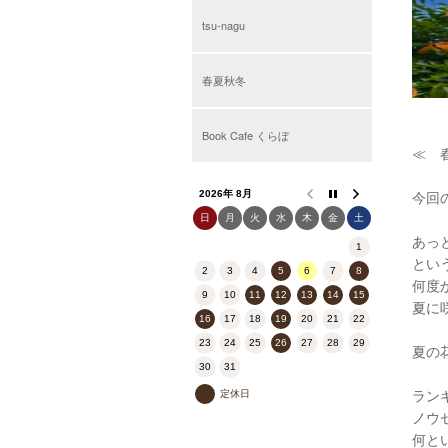
tsu-nagu
春夏秋冬
Book Cafe くらぼ
≪ 
今回
2026年 8月
日
月
火
水
木
金
土
あっ
1
とい
2
3
4
5
6
7
8
何度
9
10
11
12
13
14
15
夏に
16
17
18
19
20
21
22
23
24
25
26
27
28
29
夏の
30
31
ラン
定休日
ノウ
何と