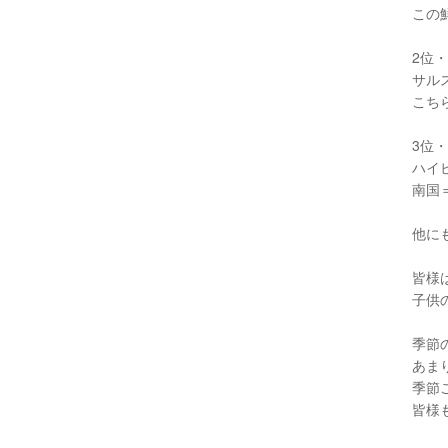
この
2位
サル
こち
3位
ハイ
南国
他に
皆様
子供
季節
あま
季節
皆様