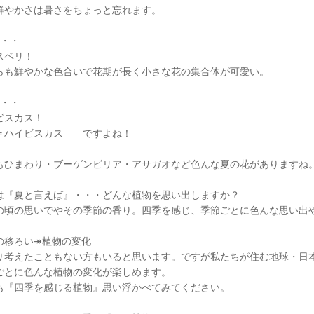
鮮やかさは暑さをちょっと忘れます。
・・・
スベリ！
らも鮮やかな色合いで花期が長く小さな花の集合体が可愛い。
・・・
ビスカス！
＝ハイビスカス ですよね！
もひまわり・ブーゲンビリア・アサガオなど色んな夏の花がありますね
は『夏と言えば』・・・どんな植物を思い出しますか？
の頃の思いでやその季節の香り。四季を感じ、季節ごとに色んな思い出
の移ろい↠植物の変化
り考えたこともない方もいると思います。ですが私たちが住む地球・日
ごとに色んな植物の変化が楽しめます。
も『四季を感じる植物』思い浮かべてみてください。