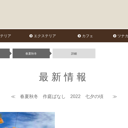
テリア
エクステリア
カフェ
ツナガ
春夏秋冬
詳細
最新情報
≪ 春夏秋冬 作庭ばなし 2022 七夕の頃 ≫