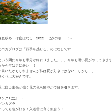
春夏秋冬 作庭ばなし 2022 七夕の頃 ≫
のコガブログは「四季を感じる」のはなしです
という間に今年も半分が終わりました。。。今年も暑い夏がやってきま
うか今年は更に暑い！！！
か書いたかもしれませんが私は夏が好きではない。しかし、、、
咲く花は大好きです。
花は自己主張が強く花の色も鮮やかで目を引きます。
キング1位は・・・
ゼンカズラ！
いっても色が好き！入道雲に良く似合う！