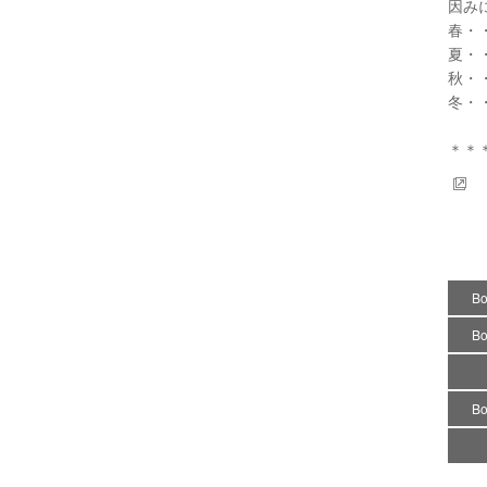
因み
春・
夏・
秋・
冬・
＊＊＊
B
B
B