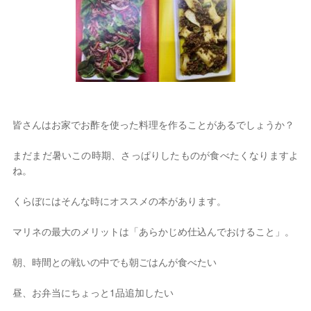
2026年 8月
日
月
火
水
木
金
土
1
2
3
4
5
6
7
8
9
10
11
12
13
14
15
皆さんはお家でお酢を使った料理を作ることがあるでしょうか？
16
17
18
19
20
21
22
23
24
25
26
27
28
29
まだまだ暑いこの時期、さっぱりしたものが食べたくなりますよ
30
31
ね。
定休日
くらぼにはそんな時にオススメの本があります。
マリネの最大のメリットは「あらかじめ仕込んでおけること」。
朝、時間との戦いの中でも朝ごはんが食べたい
昼、お弁当にちょっと1品追加したい