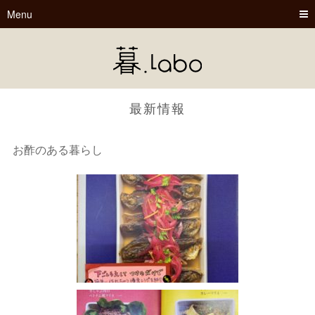
Menu
最新情報
お酢のある暮らし
暮.Labo
tsu-nagu
春夏秋冬
Book Cafe くらぼ