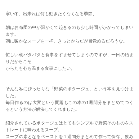
Book Cafe くらぼ
寒い冬、出来れば何も動きたくなくなる季節、
2026年 8月
朝はお布団の中が温かくて起きるのも少し時間がかかってしまい
日
月
火
水
木
金
土
ます。
朝に暖かなスープを一杯、きっとからだが目覚めるだろうな。
1
2
3
4
5
6
7
8
忙しい朝バタバタと食事をすませてしまうのですが、一日の始ま
9
10
11
12
13
14
15
りだからこそ
16
17
18
19
20
21
22
からだも心も温まる食事にしたい。
23
24
25
26
27
28
29
30
31
定休日
そんな私にぴったりな「野菜のポタージュ」という本を見つけま
した。
毎日作るのは大変という問題もこの本の1週間分をまとめてつく
るという方法が解決してくれました。
紹介されているポタージュはとてもシンプルで野菜そのものをス
トレートに味わえるスープ。
スープの素となるペーストを１週間分まとめて作って保存、飲み