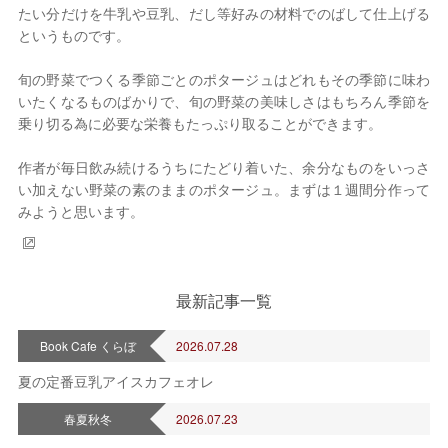
たい分だけを牛乳や豆乳、だし等好みの材料でのばして仕上げる
というものです。
旬の野菜でつくる季節ごとのポタージュはどれもその季節に味わ
いたくなるものばかりで、旬の野菜の美味しさはもちろん季節を
乗り切る為に必要な栄養もたっぷり取ることができます。
作者が毎日飲み続けるうちにたどり着いた、余分なものをいっさ
い加えない野菜の素のままのポタージュ。まずは１週間分作って
みようと思います。
最新記事一覧
Book Cafe くらぼ
2026.07.28
夏の定番豆乳アイスカフェオレ
春夏秋冬
2026.07.23