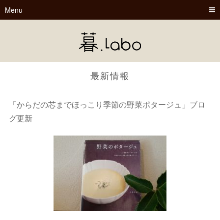
Menu
最新情報
「からだの芯までほっこり季節の野菜ポタージュ」ブロ
グ更新
暮.Labo
tsu-nagu
春夏秋冬