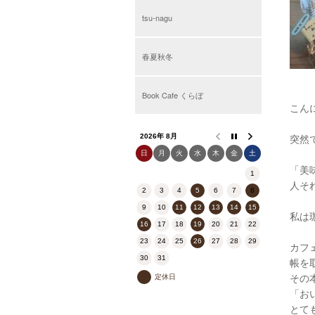
tsu-nagu
春夏秋冬
Book Cafe くらぼ
こん
突然
2026年 8月
日
月
火
水
木
金
土
「美
1
人そ
2
3
4
5
6
7
8
9
10
11
12
13
14
15
私は
16
17
18
19
20
21
22
23
24
25
26
27
28
29
カフ
30
31
帳を
その
定休日
「お
とて