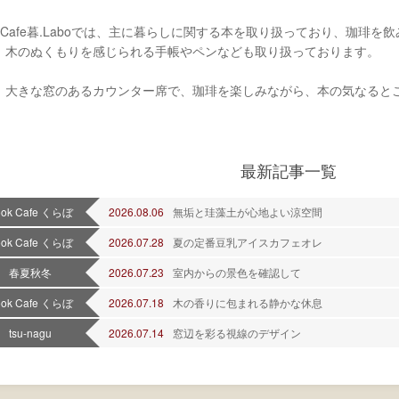
ok Cafe暮.Laboでは、主に暮らしに関する本を取り扱っており、珈琲
、木のぬくもりを感じられる手帳やペンなども取り扱っております。
、大きな窓のあるカウンター席で、珈琲を楽しみながら、本の気なると
最新記事一覧
ook Cafe くらぼ
2026.08.06
無垢と珪藻土が心地よい涼空間
ook Cafe くらぼ
2026.07.28
夏の定番豆乳アイスカフェオレ
春夏秋冬
2026.07.23
室内からの景色を確認して
ook Cafe くらぼ
2026.07.18
木の香りに包まれる静かな休息
tsu-nagu
2026.07.14
窓辺を彩る視線のデザイン