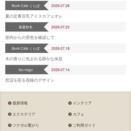
Book Cafe くらぼ
2026.07.28
夏の定番豆乳アイスカフェオレ
2026年 8月
日
月
火
水
木
金
土
春夏秋冬
2026.07.23
1
室内からの景色を確認して
2
3
4
5
6
7
8
9
10
11
12
13
14
15
Book Cafe くらぼ
2026.07.18
16
17
18
19
20
21
22
木の香りに包まれる静かな休息
23
24
25
26
27
28
29
30
31
tsu-nagu
2026.07.14
定休日
窓辺を彩る視線のデザイン
最新情報
インテリア
エクステリア
カフェ
ツナガル繋がり
ご利用ガイド