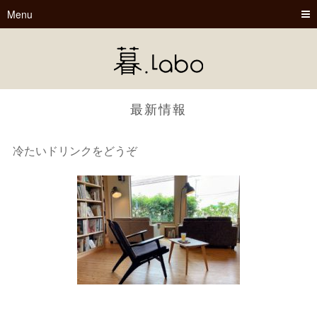
Menu
最新情報
冷たいドリンクをどうぞ
暮.Labo
tsu-nagu
春夏秋冬
Book Cafe くらぼ