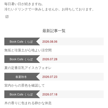
毎日暑い日が続きますね。
冷たいドリンクで一休みしませんか。お待ちしております。
2026年 8月
日
月
火
水
木
金
土
1
最新記事一覧
2
3
4
5
6
7
8
9
10
11
12
13
14
15
Book Cafe くらぼ
2026.08.06
16
17
18
19
20
21
22
23
24
25
26
27
28
29
無垢と珪藻土が心地よい涼空間
30
31
Book Cafe くらぼ
2026.07.28
定休日
夏の定番豆乳アイスカフェオレ
春夏秋冬
2026.07.23
室内からの景色を確認して
Book Cafe くらぼ
2026.07.18
木の香りに包まれる静かな休息