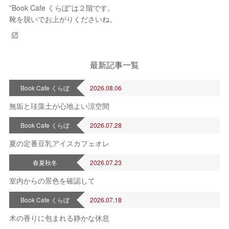
”Book Cafe くらぼ”は２階です。
靴を脱いでお上がりくださいね。
2026年 8月
日
月
火
水
木
金
土
1
最新記事一覧
2
3
4
5
6
7
8
9
10
11
12
13
14
15
Book Cafe くらぼ
2026.08.06
16
17
18
19
20
21
22
23
24
25
26
27
28
29
無垢と珪藻土が心地よい涼空間
30
31
Book Cafe くらぼ
2026.07.28
定休日
夏の定番豆乳アイスカフェオレ
春夏秋冬
2026.07.23
室内からの景色を確認して
Book Cafe くらぼ
2026.07.18
木の香りに包まれる静かな休息