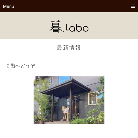
Menu
最新情報
２階へどうぞ
暮.Labo
tsu-nagu
春夏秋冬
Book Cafe くらぼ