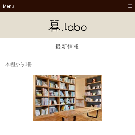
Menu
最新情報
本棚から1冊
暮.Labo
tsu-nagu
春夏秋冬
Book Cafe くらぼ