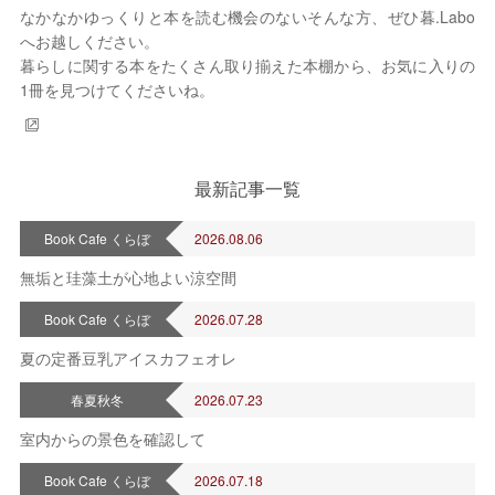
なかなかゆっくりと本を読む機会のないそんな方、ぜひ暮.Labo
へお越しください。
2026年 8月
暮らしに関する本をたくさん取り揃えた本棚から、お気に入りの
日
月
火
水
木
金
土
1冊を見つけてくださいね。
1
2
3
4
5
6
7
8
9
10
11
12
13
14
15
最新記事一覧
16
17
18
19
20
21
22
23
24
25
26
27
28
29
Book Cafe くらぼ
2026.08.06
30
31
無垢と珪藻土が心地よい涼空間
定休日
Book Cafe くらぼ
2026.07.28
夏の定番豆乳アイスカフェオレ
春夏秋冬
2026.07.23
室内からの景色を確認して
Book Cafe くらぼ
2026.07.18