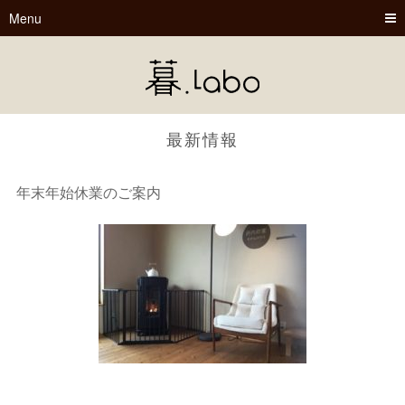
Menu
最新情報
年末年始休業のご案内
暮.Labo
tsu-nagu
春夏秋冬
Book Cafe くらぼ