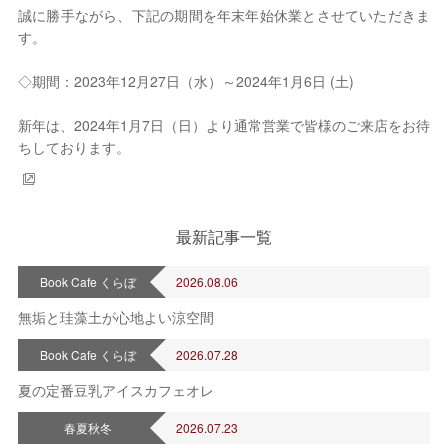
誠に勝手ながら、下記の期間を年末年始休業とさせていただきま
す。
2026年 8月
日
月
火
水
木
金
土
◇期間：2023年12月27日（水）～2024年1月6日 (土)
1
新年は、2024年1月7日（日）より通常営業で皆様のご来店をお待
2
3
4
5
6
7
8
ちしております。
9
10
11
12
13
14
15
16
17
18
19
20
21
22
23
24
25
26
27
28
29
30
31
最新記事一覧
定休日
Book Cafe くらぼ
2026.08.06
無垢と珪藻土が心地よい涼空間
Book Cafe くらぼ
2026.07.28
夏の定番豆乳アイスカフェオレ
春夏秋冬
2026.07.23